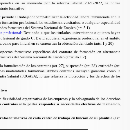
 operadas en su momento por la reforma laboral 2021-2022
, la norma
trato formativo:
a:
permite al trabajador compatibilizar la actividad laboral remunerada con la
a formación profesional, los estudios universitarios, o cualquier especialidad
ades formativas del Sistema Nacional de Empleo (art. 5.1).
ca profesional
: Destinado a que los titulados universitarios o quienes hayan
rofesional de grado C, D o E adquieran experiencia profesional en el ámbito
como paso inicial en su carrera tras la obtención del título (arts. 1 y 20).
 aspectos formativos específicos del contrato de formación en alternancia
mativas del Sistema Nacional de Empleo (artículo 1.2).
a formalización de los contratos (art. 27), suspensión (art. 28), extinción (art.
bas modalidades formativas. Ambos contratos incluyen garantías como la
tía Salarial (FOGASA), lo que refuerza la protección y los derechos de los
ativa
la flexibilidad organizativa de las empresas y la salvaguarda de los derechos
s contratos solo podrá responder a necesidades efectivas de formación
,
tos formativos en cada centro de trabajo en función de su plantilla (art.