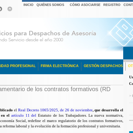
INICIO
QUIÉNES SOMOS
CÓMO ASOCIARSE
REGISTRO
CONT
IDAD PROFESIONAL
FIRMA ELECTRÓNICA
GESTIÓN DESPACHOS
OT
Us
Co
lamentario de los contratos formativos (RD
> 
blicado
el
Real Decreto 1065/2025, de 26 de noviembre
, que desarrolla el
 en el
artículo 11 del
Estatuto de los Trabajadores.
La nueva normativa,
conomía Social, redefine el marco regulatorio de los contratos formativos,
 reforma laboral y la evolución de la formación profesional y universitaria.