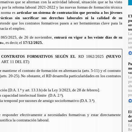
ormativas que se alternan con la actividad laboral, situación que se ha visto
 por la reforma laboral 2021-2022 y las nuevas formas de formación técnica
a norma es
articular un sistema de contratación que permita a los jóvenes
ET
ácticas sin sacrificar sus derechos laborales ni la calidad de su
pu
etende que los contratos formativos pasen a ser herramientas clave para la
or
hacia el empleo.
te
La
1065/2025, de 26 de noviembre
,
entrará en vigor a los veinte días de su
pe
do»
, es decir, el
17/12/2025.
ir
sa
S CONTRATOS FORMATIVOS SEGÚN EL
RD 1062/2025
(NUEVO
L
ART. 11 DEL
ET)
Pu
mu
e mantiene el contrato de formación en alternancia (arts. 5-11) y el contrato
vo
(arts. 20-25). No obstante, el RD desarrolla particularidades en los contratos
La
pr
al
ón [D.A. 1.ª y art. 13.3.b) de la Ley 3/2023, de 28 de febrero].
tr
pr
capacidad intelectual límite (D.A. 2.ª).
ia temporal por razones de arraigo socioformativo (D.A. 3.ª).
El
 responder efectivamente a necesidades formativas y estar directamente
de
stifica la contratación laboral.
so
En
Re