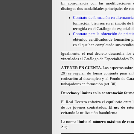
En consonancia con las
modificaciones
distingue
dos modalidades principales de con
Contrato de formación en alternanci
formación, bien sea en el ámbito de l
recogida en el Catálogo de especialid
Contrato para la obtención de prácti
obtenido certificados de formación p
en el que han completado sus estudios, 
Igualmente, el real decreto desarrolla los
vinculados al Catálogo de Especialidades For
A TENER EN CUENTA.
Los aspectos sobre l
29) se regulan de forma conjunta para am
cotización al desempleo y al Fondo de Garan
trabajadores en formación (art. 30).
Derechos y límites en la contratación form
El Real Decreto enfatiza el equilibrio entre 
de los jóvenes contratados.
El uso de esto
evitando la utilización fraudulenta.
La norma
limita el número máximo de contra
2.1):