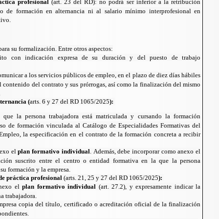
ctica profesional
(art. 23 del RD): no podrá ser inferior a la retribución
to de formación en alternancia ni al salario mínimo interprofesional en
tivo.
ara su formalización. Entre otros aspectos:
rito con indicación expresa de su duración y del puesto de trabajo
municar a los servicios públicos de empleo, en el plazo de diez días hábiles
el contenido del contrato y sus prórrogas, así como la finalización del mismo
.
ternancia (
arts. 6 y 27 del RD 1065/2025
):
r que la persona trabajadora está matriculada y cursando la formación
aso de formación vinculada al Catálogo de Especialidades Formativas del
mpleo, la especificación en el contrato de la formación concreta a recibir
exo el
plan formativo individual
. Además, debe incorporar como anexo el
ión suscrito entre el centro o entidad formativa en la que la persona
 su formación y la empresa.
de práctica profesional
(arts. 21, 25 y 27 del RD 1065/2025
):
nexo el
plan formativo individual
(art. 27.2), y expresamente indicar la
na trabajadora.
presa copia del título, certificado o acreditación oficial de la finalización
pondientes.