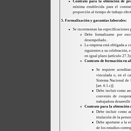
Contrato para la obtención de prá
mínima establecida para el contra
proporción al tiempo de trabajo efec
5. Formalización y garantías laborales:
Se incrementan las especificaciones p
Debe formalizarse por esc
desempeñado..
La empresa está obligada a co
siguientes a su celebración, 
en igual plazo (artículo 27.3)
Contrato de formación en al
Se requiere acredita
vinculada o, en el c
Sistema Nacional de E
[art. 6.1.c)].
Debe incluir como an
convenio de cooperac
trabajadora desarrolle
Contrato para la obtención 
Debe incluir como a
titulación de la perso
Debe aportarse a la em
de los estudios corres