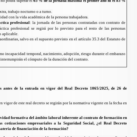
 no podrá superar el
65 % de la jornada máxima el primer año ni el 85 %
xtra, trabajo nocturno o a turno.
idad con la vida académica de la persona trabajadora.
ctica profesional
: la jornada de las personas contratadas con contrato de
ctica profesional se regirá por lo previsto para el resto de las personas
o aplicable.
aordinarias, salvo en el supuesto previsto en el artículo 35.3 del
Estatuto de
mo incapacidad temporal, nacimiento, adopción, riesgo durante el embarazo
, interrumpirán el cómputo de la duración del contrato.
es antes de la entrada en vigor del Real Decreto 1065/2025, de 26 de
n vigor de este real decreto se regirán por la normativa vigente en la fecha en
ctividad formativa del ámbito laboral inherente al contrato de formación en
as cotizaciones empresariales a la Seguridad Social, ¿el Real Decreto
ateria de financiación de la formación?