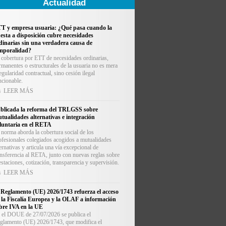
Actualidad
T y empresa usuaria: ¿Qué pasa cuando la
esta a disposición cubre necesidades
dinarias sin una verdadera causa de
mporalidad?
 cobertura por ETT de necesidades ordinarias,
rmanentes o estructurales de la usuaria no es mera
regularidad contractual, sino cesión ilegal
ncionable.
LEER MÁS
blicada la reforma del TRLGSS sobre
tualidades alternativas e integración
luntaria en el RETA
 norma aborda la cobertura social de los
ofesionales colegiados acogidos a mutualidades
ternativas y articula una vía excepcional de
ansferencia al RETA, junto con nuevas reglas sobre
estaciones, cotización, transparencia y supervisión.
LEER MÁS
 Reglamento (UE) 2026/1743 refuerza el acceso
 la Fiscalía Europea y la OLAF a información
bre IVA en la UE
 el DOUE de 27/07/2026 se publica el
glamento (UE) 2026/1743, que modifica el