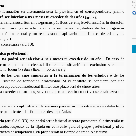
Re
cia:
17
 formación en alternancia será la prevista en el correspondiente plan o
á ser inferior a tres meses ni exceder de dos años
(art. 7).
ternancia suscritos en programas públicos de empleo-formación: la duración
bles prórrogas se adecuarán a la normativa reguladora de los programas
ición adicional y no resultarán de aplicación los límites de edad y de
) y 7.1.
concertarse (art. 10).
tica profesional:
to
no podrá ser inferior a seis meses ni exceder de un año.
En caso de
con capacidad intelectual límite o en situación de exclusión social la
hasta los dos años
iarse
(art. 22 del RD).
de los tres años siguientes a la terminación de los estudios
o de los
del sistema de formación profesional. Si el contrato se concierta con una
n capacidad intelectual límite, este plazo será de cinco años.
 exceder de un mes, salvo que por convenio colectivo se establezca una
o colectivo aplicable en la empresa para estos contratos o, en su defecto, la
orrespondiente a las funciones desempeñadas.
cia
(art. 9 del RD): no podrá ser inferior al sesenta por ciento el primer año ni
gundo, respecto de la fijada en convenio para el grupo profesional y nivel
nciones desempeñadas, en proporción al tiempo de trabajo efectivo.