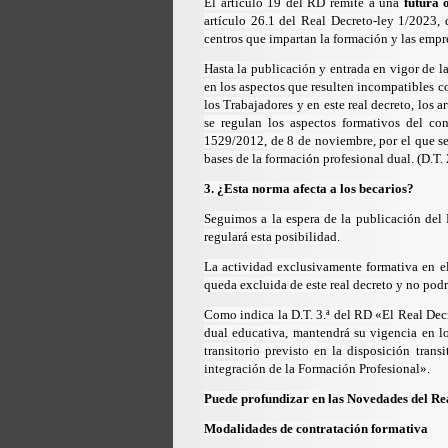
El artículo 19 del RD remite a una
futura o
artículo 26.1 del Real Decreto-ley 1/2023, 
centros que impartan la formación y las empre
Hasta la publicación y entrada en vigor de la 
en los aspectos que resulten incompatibles co
los Trabajadores
y en este real decreto, los 
se regulan los aspectos formativos del con
1529/2012, de 8 de noviembre, por el que se 
bases de la formación profesional dual. (D.T. 2
3. ¿Esta norma afecta a los becarios?
Seguimos a la espera de la publicación del
regulará esta posibilidad.
La actividad exclusivamente formativa en el
queda excluida de este real decreto y no podr
Como indica la
D.T. 3.ª del RD
«El Real Decr
dual educativa, mantendrá su vigencia en lo
transitorio previsto en la disposición tra
integración de la Formación Profesional».
Puede profundizar en las Novedades del R
Modalidades de contratación formativa