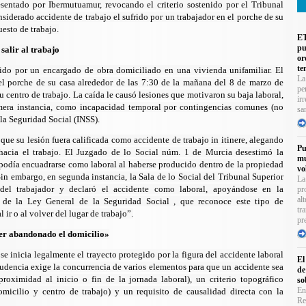
esentado por Ibermutuamur, revocando el criterio sostenido por el Tribunal
siderado accidente de trabajo el sufrido por un trabajador en el porche de su
uesto de trabajo.
ET
pu
salir al trabajo
or
te
frido por un encargado de obra domiciliado en una vivienda unifamiliar. El
La
del porche de su casa alrededor de las 7:30 de la mañana del 8 de marzo de
pe
su centro de trabajo. La caída le causó lesiones que motivaron su baja laboral,
ir
imera instancia, como incapacidad temporal por contingencias comunes (no
sa
 la Seguridad Social (INSS).
que su lesión fuera calificada como a
ccidente de trabajo in itinere
, alegando
Pu
 hacia el trabajo. El Juzgado de lo Social núm. 1 de Murcia desestimó la
mu
podía encuadrarse como laboral al haberse producido dentro de la propiedad
vo
Sin embargo, en segunda instancia, la Sala de lo Social del Tribunal Superior
La
 del trabajador y declaró el accidente como laboral, apoyándose en la
pr
al
) de la
Ley General de la Seguridad Social
, que reconoce este tipo de
tr
 ir o al volver del lugar de trabajo”.
pr
aber abandonado el domicilio»
e inicia legalmente el trayecto protegido por la figura del accidente laboral
El
prudencia exige la concurrencia de varios elementos para que un accidente sea
de
proximidad al inicio o fin de la jornada laboral), un criterio topográfico
so
En
domicilio y centro de trabajo) y un requisito de causalidad directa con la
Re