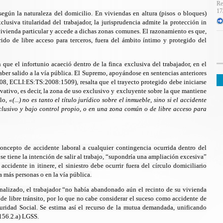
Re
17
según la naturaleza del domicilio. En viviendas en altura (pisos o bloques)
usiva titularidad del trabajador, la jurisprudencia admite la protección in
vivienda particular y accede a dichas zonas comunes. El razonamiento es que,
ido de libre acceso para terceros, fuera del ámbito íntimo y protegido del
 que el infortunio acaeció dentro de la finca exclusiva del trabajador, en el
aber salido a la vía pública. El Supremo, apoyándose en sentencias anteriores
2008, ECLI:ES:TS:2008:1509
), resalta que el trayecto protegido debe iniciarse
vativo, es decir, la zona de uso exclusivo y excluyente sobre la que mantiene
llo,
«(...) no es tanto el título jurídico sobre el inmueble, sino si el accidente
clusivo y bajo control propio, o en una zona común o de libre acceso para
concepto de accidente laboral a cualquier contingencia ocurrida dentro del
 se tiene la intención de salir al trabajo, “supondría una ampliación excesiva”
accidente in itinere, el siniestro debe ocurrir fuera del círculo domiciliario
 más personas o en la vía pública.
nalizado, el trabajador “no había abandonado aún el recinto de su vivienda
 de libre tránsito, por lo que no cabe considerar el suceso como accidente de
guridad Social. Se estima así el recurso de la mutua demandada, unificando
 156.2.a)
LGSS.