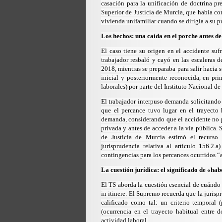
casación para la unificación de doctrina pr
Superior de Justicia de Murcia, que había con
vivienda unifamiliar cuando se dirigía a su p
Los hechos: una caída en el porche antes de 
El caso tiene su origen en el accidente su
trabajador resbaló y cayó en las escaleras 
2018, mientras se preparaba para salir hacia 
inicial y posteriormente reconocida, en pr
laborales) por parte del Instituto Nacional de
El trabajador interpuso demanda solicitando 
que el percance tuvo lugar en el trayecto
demanda, considerando que el accidente no 
privada y antes de acceder a la vía pública. 
de Justicia de Murcia estimó el recurso
jurisprudencia relativa al
artículo 156.2.a
contingencias para los percances ocurridos “al
La cuestión jurídica: el significado de «h
El TS aborda la cuestión esencial de cuándo s
in itinere. El Supremo recuerda que la juris
calificado como tal: un criterio temporal (
(ocurrencia en el trayecto habitual entre 
actividad laboral.