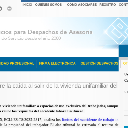
INICIO
QUIÉNES SOMOS
CÓMO ASOCIARSE
REGISTRO
CONT
IDAD PROFESIONAL
FIRMA ELECTRÓNICA
GESTIÓN DESPACHOS
OT
Us
Co
e la caída al salir de la vivienda unifamiliar del
> 
la vivienda unifamiliar o espacios de uso exclusivo del trabajador, aunque
o reúne los requisitos del accidente laboral in itinere.
5, ECLI:ES:TS:2025:2817, analiza los
límites del «accidente de trabajo in
e la propiedad del trabajador. El alto tribunal ha estimado el recurso de