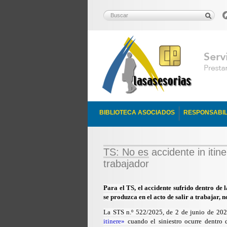
BIBLIOTECA ASOCIADOS
RESPONSABIL
TS: No es accidente in itiner
trabajador
Para el TS, el accidente sufrido dentro de 
se produzca en el acto de salir a trabajar, n
La STS n.º 522/2025, de 2 de junio de 202
itinere»
cuando el siniestro ocurre dentro d