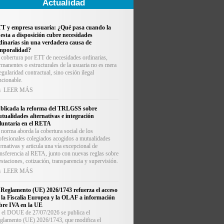
Actualidad
T y empresa usuaria: ¿Qué pasa cuando la
esta a disposición cubre necesidades
dinarias sin una verdadera causa de
mporalidad?
 cobertura por ETT de necesidades ordinarias,
rmanentes o estructurales de la usuaria no es mera
regularidad contractual, sino cesión ilegal
ncionable.
LEER MÁS
blicada la reforma del TRLGSS sobre
tualidades alternativas e integración
luntaria en el RETA
 norma aborda la cobertura social de los
ofesionales colegiados acogidos a mutualidades
ternativas y articula una vía excepcional de
ansferencia al RETA, junto con nuevas reglas sobre
estaciones, cotización, transparencia y supervisión.
LEER MÁS
 Reglamento (UE) 2026/1743 refuerza el acceso
 la Fiscalía Europea y la OLAF a información
bre IVA en la UE
 el DOUE de 27/07/2026 se publica el
glamento (UE) 2026/1743, que modifica el