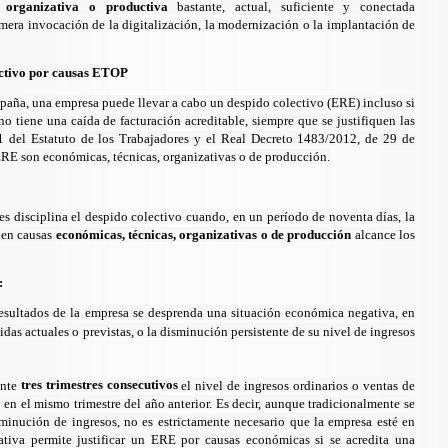
 organizativa o productiva
bastante, actual, suficiente y conectada
mera invocación de la digitalización, la modernización o la implantación de
ectivo por causas ETOP
spaña, una empresa puede llevar a cabo un despido colectivo (ERE) incluso si
o tiene una caída de facturación acreditable, siempre que se justifiquen las
1 del
Estatuto de los Trabajadores
y el
Real Decreto 1483/2012, de 29 de
 ERE son económicas, técnicas, organizativas o de producción.
res
disciplina el despido colectivo cuando, en un período de noventa días, la
a en causas
económicas, técnicas, organizativas o de producción
alcance los
:
resultados de la empresa se desprenda una situación económica negativa, en
idas actuales o previstas, o la disminución persistente de su nivel de ingresos
tres trimestres consecutivos
ante
el nivel de ingresos ordinarios o ventas de
do en el mismo trimestre del año anterior. Es decir, aunque tradicionalmente se
minución de ingresos, no es estrictamente necesario que la empresa esté en
ativa permite justificar un ERE por causas económicas si se acredita una