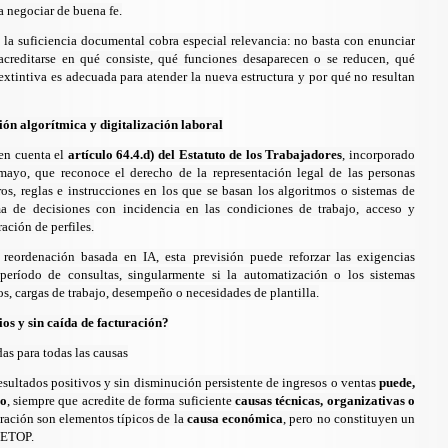
a negociar de buena fe.
 la suficiencia documental cobra especial relevancia: no basta con enunciar
creditarse en qué consiste, qué funciones desaparecen o se reducen, qué
xtintiva es adecuada para atender la nueva estructura y por qué no resultan
ón algorítmica y digitalización laboral
en cuenta el
artículo 64.4.d) del Estatuto de los Trabajadores
, incorporado
mayo, que reconoce el derecho de la representación legal de las personas
os, reglas e instrucciones en los que se basan los algoritmos o sistemas de
oma de decisiones con incidencia en las condiciones de trabajo, acceso y
ación de perfiles.
eordenación basada en IA, esta previsión puede reforzar las exigencias
período de consultas, singularmente si la automatización o los sistemas
os, cargas de trabajo, desempeño o necesidades de plantilla.
os y sin caída de facturación?
das para todas las causas
esultados positivos y sin disminución persistente de ingresos o ventas
puede,
vo
, siempre que acredite de forma suficiente
causas técnicas, organizativas o
uración son elementos típicos de la
causa económica
, pero no constituyen un
s ETOP.