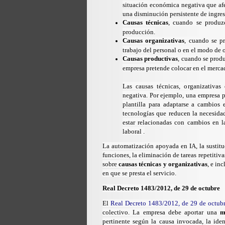
situación económica negativa que afe
una disminución persistente de ingre
Causas técnicas
, cuando se produz
producción.
Causas organizativas
, cuando se p
trabajo del personal o en el modo de 
Causas productivas
, cuando se produ
empresa pretende colocar en el merca
Las causas técnicas, organizativa
negativa. Por ejemplo, una empresa pu
plantilla para adaptarse a cambios 
tecnologías que reducen la necesida
estar relacionadas con cambios en l
laboral .
La automatización apoyada en IA, la sustitu
funciones, la eliminación de tareas repetitiv
sobre
causas técnicas y organizativas
, e in
en que se presta el servicio.
Real Decreto 1483/2012, de 29 de octubre
El
Real Decreto 1483/2012, de 29 de octub
colectivo. La empresa debe aportar una
m
pertinente según la causa invocada, la iden