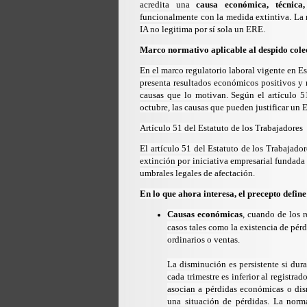
acredita una
causa económica, técnica,
funcionalmente con la medida extintiva. La 
IA no legitima por sí sola un ERE.
Marco normativo aplicable al despido col
En el marco regulatorio laboral vigente en E
presenta resultados económicos positivos y n
causas que lo motivan. Según el
artículo 5
octubre,
las causas que pueden justificar un
Artículo 51 del Estatuto de los Trabajadores
El
artículo 51 del
Estatuto de los Trabajado
extinción por iniciativa empresarial fundad
umbrales legales de afectación.
En lo que ahora interesa, el precepto define
Causas económicas
, cuando de los 
casos tales como la existencia de pérd
ordinarios o ventas.
La disminución es persistente si dur
cada trimestre es inferior al registra
asocian a pérdidas económicas o dis
una situación de pérdidas. La norm