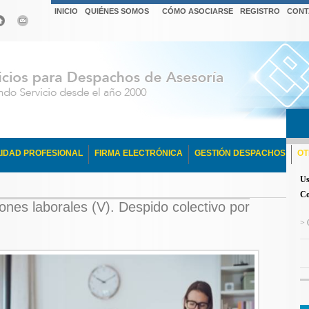
INICIO
QUIÉNES SOMOS
CÓMO ASOCIARSE
REGISTRO
CONT
IDAD PROFESIONAL
FIRMA ELECTRÓNICA
GESTIÓN DESPACHOS
OT
Us
Co
aciones laborales (V). Despido colectivo por
> 