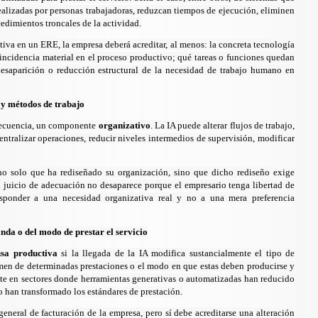
ealizadas por personas trabajadoras, reduzcan tiempos de ejecución, eliminen
cedimientos troncales de la actividad.
tiva en un ERE, la empresa deberá acreditar, al menos: la concreta tecnología
incidencia material en el proceso productivo; qué tareas o funciones quedan
 desaparición o reducción estructural de la necesidad de trabajo humano en
 y métodos de trabajo
frecuencia, un componente
organizativo
. La IA puede alterar flujos de trabajo,
entralizar operaciones, reducir niveles intermedios de supervisión, modificar
r no solo que ha rediseñado su organización, sino que dicho rediseño exige
l juicio de adecuación no desaparece porque el empresario tenga libertad de
esponder a una necesidad organizativa real y no a una mera preferencia
da o del modo de prestar el servicio
sa productiva
si la llegada de la IA modifica sustancialmente el tipo de
men de determinadas prestaciones o el modo en que estas deben producirse y
nte en sectores donde herramientas generativas o automatizadas han reducido
 han transformado los estándares de prestación.
general de facturación de la empresa, pero sí debe acreditarse una alteración