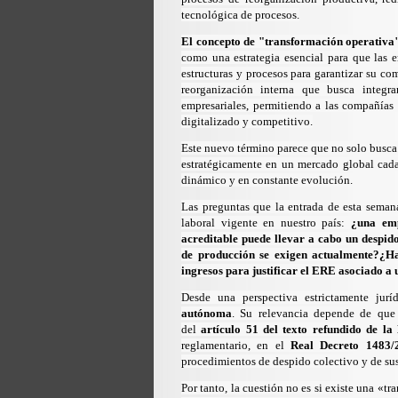
tecnológica de procesos.
El concepto de "transformación operativa
como una estrategia esencial para que las e
estructuras y procesos para garantizar su co
reorganización interna que busca integra
empresariales, permitiendo a las compañías
digitalizado y competitivo.
Este nuevo término parece que no solo busca a
estratégicamente en un mercado global cada
dinámico y en constante evolución.
Las preguntas que la entrada de esta semana
laboral vigente en nuestro país:
¿una empr
acreditable puede llevar a cabo un despid
de producción se exigen actualmente?¿Ha
ingresos para justificar el ERE asociado 
Desde una perspectiva estrictamente jurí
autónoma
. Su relevancia depende de que
del
artículo 51 del texto refundido de la
reglamentario, en el
Real Decreto 1483/
procedimientos de despido colectivo y de sus
Por tanto, la cuestión no es si existe una «t