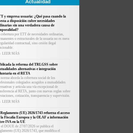
Actualidad
T y empresa usuaria: ¿Qué pasa cuando la
esta a disposición cubre necesidades
dinarias sin una verdadera causa de
mporalidad?
 cobertura por ETT de necesidades ordinarias,
rmanentes o estructurales de la usuaria no es mera
regularidad contractual, sino cesión ilegal
ncionable.
LEER MÁS
blicada la reforma del TRLGSS sobre
tualidades alternativas e integración
luntaria en el RETA
 norma aborda la cobertura social de los
ofesionales colegiados acogidos a mutualidades
ternativas y articula una vía excepcional de
ansferencia al RETA, junto con nuevas reglas sobre
estaciones, cotización, transparencia y supervisión.
LEER MÁS
 Reglamento (UE) 2026/1743 refuerza el acceso
 la Fiscalía Europea y la OLAF a información
bre IVA en la UE
 el DOUE de 27/07/2026 se publica el
glamento (UE) 2026/1743, que modifica el