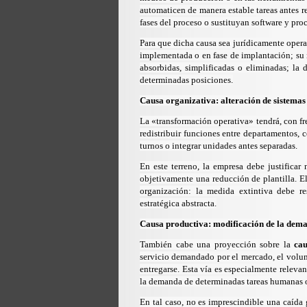
automaticen de manera estable tareas antes r
fases del proceso o sustituyan software y pro
Para que dicha causa sea jurídicamente opera
implementada o en fase de implantación; su 
absorbidas, simplificadas o eliminadas; la
determinadas posiciones.
Causa organizativa: alteración de sistemas
La «transformación operativa» tendrá, con 
redistribuir funciones entre departamentos, c
turnos o integrar unidades antes separadas.
En este terreno, la empresa debe justifica
objetivamente una reducción de plantilla. E
organización: la medida extintiva debe r
estratégica abstracta.
Causa productiva: modificación de la deman
También cabe una proyección sobre la
cau
servicio demandado por el mercado, el volu
entregarse. Esta vía es especialmente releva
la demanda de determinadas tareas humanas o
En tal caso, no es imprescindible una caída 