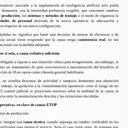
erativa» asociado a la implantación de inteligencia artificial solo podrá
 demuestra, con la intensidad probatoria exigible, que concurren cambios
e producción
; los
sistemas y métodos de trabajo
o el modo de organizar la
idades de personal
derivada de la nueva operativa; la adecuación y
os respecto de esa nueva configuración.
érdidas no significa que baste una decisión de mejora de eficiencia o de
ncia social viene exigiendo que la causa tenga
consistencia real
, no sea
uncional con la medida adoptada.
 sí sola, a causa extintiva suficiente
bligada a esperar a una situación crítica para reorganizarse; sin embargo, el
omo un instrumento de pura conveniencia o maximización del beneficio al
ción de IA no opera como cláusula general habilitante.
s, no acredita descenso de actividad y tampoco demuestra una alteración
 trabajo, la apelación a la «transformación operativa» corre el riesgo de ser
El control judicial se proyectará entonces sobre la realidad de la causa, la
ia entre la reestructuración descrita y las extinciones decididas.
operativa» en clave de causas ETOP
ntos de producción
de integrar una
causa técnica
cuando suponga un cambio verificable en los
ilizadas para prestar el servicio. Sería el caso, entre otros, de sistemas que