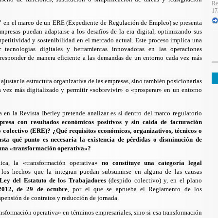
Re
17
"
en el marco de un ERE (Expediente de Regulación de Empleo) se presenta
mpresas puedan adaptarse a los desafíos de la era digital, optimizando sus
mpetitividad y sostenibilidad en el mercado actual. Este proceso implica una
r tecnologías digitales y herramientas innovadoras en las operaciones
 responder de manera eficiente a las demandas de un entorno cada vez más
justar la estructura organizativa de las empresas, sino también posicionarlas
 vez más digitalizado y permitir «sobrevivir» o «prosperar» en un entorno
 en la Revista Iberley pretende analizar es si dentro del marco regulatorio
esa con resultados económicos positivos y sin caída de facturación
o colectivo (ERE)?
¿Qué requisitos económicos, organizativos, técnicos o
sta qué punto es necesaria la existencia de pérdidas o disminución de
a una «transformación operativa»?
dica, la «transformación operativa»
no constituye una categoría legal
 los hechos que la integran puedan subsumirse en alguna de las causas
 Ley del Estatuto de los Trabajadores
(despido colectivo) y, en el plano
2012, de 29 de octubre
, por el que se aprueba el Reglamento de los
pensión de contratos y reducción de jornada.
ransformación operativa» en términos empresariales, sino si esa transformación