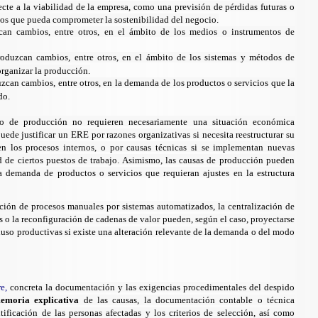
cte a la viabilidad de la empresa, como una previsión de pérdidas futuras o
sos que pueda comprometer la sostenibilidad del negocio.
can cambios, entre otros, en el ámbito de los medios o instrumentos de
roduzcan cambios, entre otros, en el ámbito de los sistemas y métodos de
organizar la producción.
zcan cambios, entre otros, en la demanda de los productos o servicios que la
do.
s o de producción no requieren necesariamente una situación económica
ede justificar un ERE por razones organizativas si necesita reestructurar su
en los procesos internos, o por causas técnicas si se implementan nuevas
d de ciertos puestos de trabajo. Asimismo, las causas de producción pueden
a demanda de productos o servicios que requieran ajustes en la estructura
ción de procesos manuales por sistemas automatizados, la centralización de
as o la reconfiguración de cadenas de valor pueden, según el caso, proyectarse
cluso productivas si existe una alteración relevante de la demanda o del modo
re,
concreta la documentación y las exigencias procedimentales del despido
emoria explicativa
de las causas, la documentación contable o técnica
tificación de las personas afectadas y los criterios de selección, así como