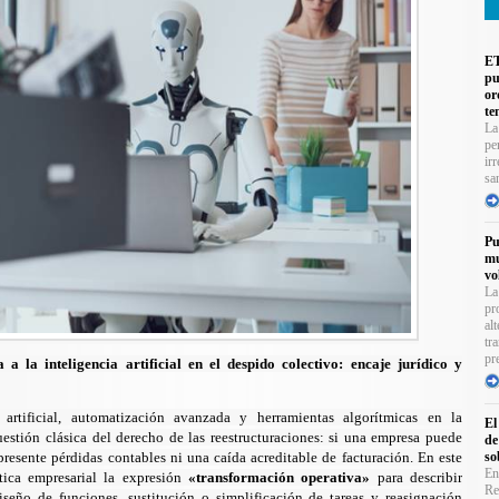
ET
pu
or
te
La
pe
ir
sa
Pu
mu
vo
La
pr
al
tr
pr
 la inteligencia artificial en el despido colectivo: encaje jurídico y
 artificial, automatización avanzada y herramientas algorítmicas en la
El
uestión clásica del derecho de las reestructuraciones: si una empresa puede
de
so
esente pérdidas contables ni una caída acreditable de facturación. En este
En
ctica empresarial la expresión
«transformación operativa»
para describir
Re
iseño de funciones, sustitución o simplificación de tareas y reasignación