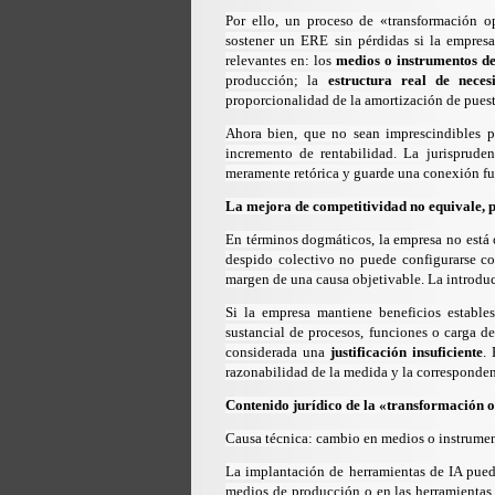
Por ello, un proceso de «transformación op
sostener un ERE sin pérdidas si la empresa
relevantes en: los
medios o instrumentos d
producción; la
estructura real de neces
proporcionalidad de la amortización de puest
Ahora bien, que no sean imprescindibles p
incremento de rentabilidad. La jurisprude
meramente retórica y guarde una conexión f
La mejora de competitividad no equivale, por
En términos dogmáticos, la empresa no está o
despido colectivo no puede configurarse c
margen de una causa objetivable. La introduc
Si la empresa mantiene beneficios estable
sustancial de procesos, funciones o carga de
considerada una
justificación insuficiente
. 
razonabilidad de la medida y la correspondenc
Contenido jurídico de la «transformación 
Causa técnica: cambio en medios o instrume
La implantación de herramientas de IA pue
medios de producción o en las herramientas ut