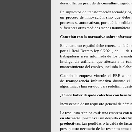
desarrollar un
período de consultas
dirigido 
En supuestos de transformación tecnológica,
un proceso de innovación, sino que debe a
procesos se automatizan, por qué la medida e
suficientes otras medidas menos traumáticas.
Conexión con la normativa sobre informaci
En el entorno español debe tenerse también 
por el Real Decreto-ley 9/2021, de 11 de 
trabajadoras a ser informada de los parámetr
inteligencia artificial que afectan a la t
mantenimiento del empleo, incluida la elabor
Cuando la empresa vincule el ERE a una r
de
transparencia informativa
durante el 
algorítmicos han servido para redefinir puest
¿Puede haber despido colectivo con benefici
Inexistencia de un requisito general de pérdi
La respuesta técnica es
sí
: una empresa con r
en abstracto, promover un despido colecti
productivas
. Las pérdidas o la caída de fact
presupuesto necesario de las restantes causa